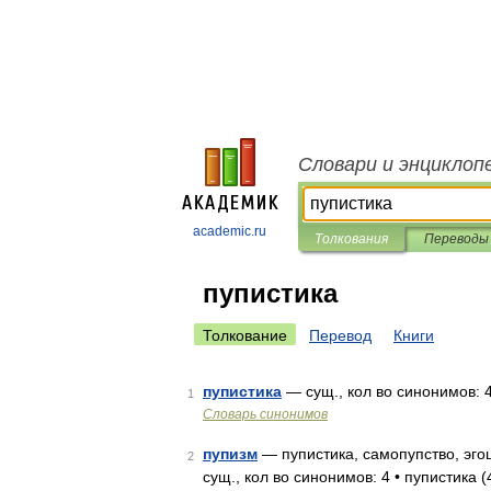
Словари и энциклоп
academic.ru
Толкования
Переводы
пупистика
Толкование
Перевод
Книги
пупистика
— сущ., кол во синонимов: 4 
1
Словарь синонимов
пупизм
— пупистика, самопупство, эго
2
сущ., кол во синонимов: 4 • пупистика (