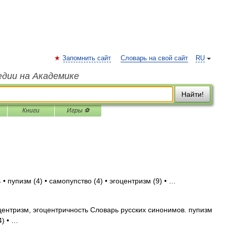
Запомнить сайт
Словарь на свой сайт
RU
едии на Академике
Найти!
Книги
Игры ⚽
• пупизм (4) • самопупство (4) • эгоцентризм (9) • …
центризм, эгоцентричность Словарь русских синонимов. пупизм
4) • …