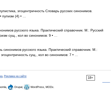
пупистика, эгоцентричность Словарь русских синонимов.
• пупизм (4) • …
онимов русского языка. Практический справочник. М.: Русский
тризм сущ., кол во синонимов: 9 • …
ь синонимов русского языка. Практический справочник. М.:
. эгоцентричность сущ., кол во синонимов: 7 • …
ка
,
Реклама на сайте
18+
omla,
Drupal,
WordPress, MODx.