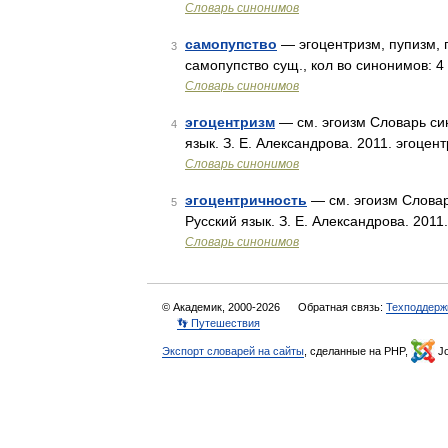
Словарь синонимов
самопупство
— эгоцентризм, пупизм, 
3
самопупство сущ., кол во синонимов: 4 
Словарь синонимов
эгоцентризм
— см. эгоизм Словарь син
4
язык. З. Е. Александрова. 2011. эгоцен
Словарь синонимов
эгоцентричность
— см. эгоизм Словар
5
Русский язык. З. Е. Александрова. 2011
Словарь синонимов
© Академик, 2000-2026
Обратная связь:
Техподдерж
👣 Путешествия
Экспорт словарей на сайты
, сделанные на PHP,
Jo